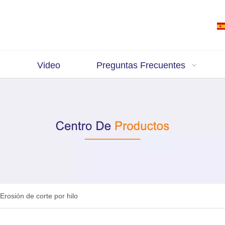
Video
Preguntas Frecuentes
Erosión de corte por hilo