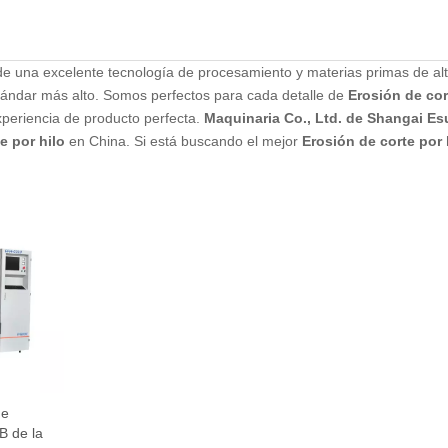
e una excelente tecnología de procesamiento y materias primas de alt
ándar más alto. Somos perfectos para cada detalle de
Erosión de cor
experiencia de producto perfecta.
Maquinaria Co., Ltd. de Shangai Es
e por hilo
en China. Si está buscando el mejor
Erosión de corte por 
de
B de la