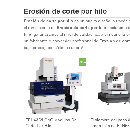
Erosión de corte por hilo
Erosión de corte por hilo
es un nuevo diseño, a través d
el rendimiento de
Erosión de corte por hilo
hasta un est
hilo
, garantizamos el nivel de calidad, para brindarle la 
un fabricante y proveedor profesional de
Erosión de cort
bajo precio, ¡consúltenos ahora!
EFH43S/I CNC Máquina De
El alambre del paso 
Corte Por Hilo
progresión de EFH65