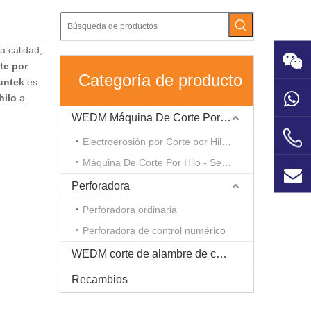
a calidad,
te por
Categoría de producto
untek
es
hilo
a
WEDM Máquina De Corte Por Hilo
Electroerosión por Corte por Hilo - Motor paso a paso (B)
Máquina De Corte Por Hilo - Servomotor (S)
Perforadora
Perforadora ordinaria
Perforadora de control numérico
WEDM corte de alambre de cobre
Recambios