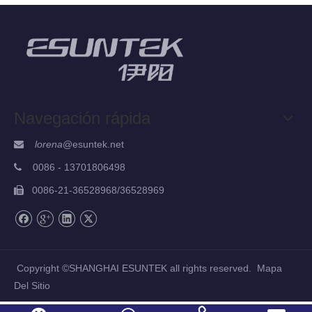
Navegación rápida
lorena
@esuntek.net

00
86 - 13701806498

0086-21-36528968/36528969

Copyright ©SHANGHAI ESUNTEK all rights reserved.
Mapa
Del Sitio