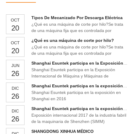
Tipos De Mecanizado Por Descarga Eléctrica
OCT
¿Qué es una máquina de corte por hilo?Se trata
20
de una máquina fija que es controlada por
ordenador utilizando el sistema CNC (control
¿Qué es una máquina de corte por hilo?
OCT
numérico computarizado), además de un hilo
¿Qué es una máquina de corte por hilo?Se trata
20
metálico que se desplaza y corta. De esta forma
de una máquina fija que es controlada por
es posible fabricar y mecanizar piezas de gran
ordenador utilizando el sistema CNC (control
precisión. Las herramientas
Shanghai Esuntek participa en la Exposición Internacional de Máquina y Máquinas de Mecanizado de Metales de Tailandia (Bangkok) en 2015
JUN
numérico computarizado), además de un hilo
Shanghai Esuntek participa en la Exposición
26
metálico que se desplaza y corta. De esta forma
Internacional de Máquina y Máquinas de
es posible fabricar y mecanizar piezas de gran
Mecanizado de Metales de Tailandia (Bangkok) en
precisión. Las herramientas
Shanghai Esuntek participa en la exposición en Shanghai en 2016
DIC
2015-Shanghai Esuntek Maquinaria S.A.
Shanghai Esuntek participa en la exposición en
26
Shanghai en 2016
Shanghai Esuntek participa en la exposición en Shenzhen en 2017
DIC
Exposición internacional 2017 de la industria fabril
26
de la maquinaria de Shenzhen (SIMM)
SHANGDONG XINHUA MÉDICO
DIC